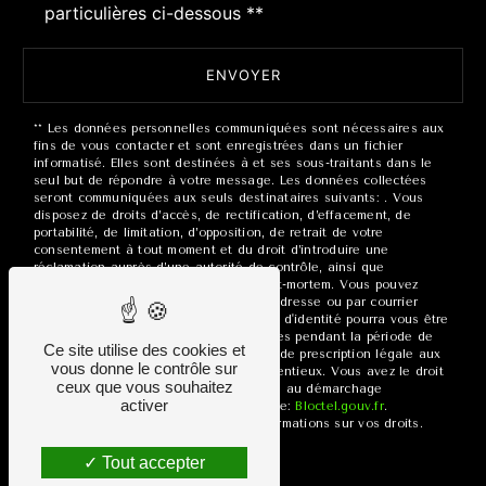
particulières ci-dessous **
ENVOYER
** Les données personnelles communiquées sont nécessaires aux
fins de vous contacter et sont enregistrées dans un fichier
informatisé. Elles sont destinées à et ses sous-traitants dans le
seul but de répondre à votre message. Les données collectées
seront communiquées aux seuls destinataires suivants: . Vous
disposez de droits d’accès, de rectification, d’effacement, de
portabilité, de limitation, d’opposition, de retrait de votre
consentement à tout moment et du droit d’introduire une
réclamation auprès d’une autorité de contrôle, ainsi que
d’organiser le sort de vos données post-mortem. Vous pouvez
exercer ces droits par voie postale à l'adresse ou par courrier
électronique à l'adresse . Un justificatif d'identité pourra vous être
demandé. Nous conservons vos données pendant la période de
Ce site utilise des cookies et
prise de contact puis pendant la durée de prescription légale aux
vous donne le contrôle sur
fins probatoires et de gestion des contentieux. Vous avez le droit
ceux que vous souhaitez
de vous inscrire sur la liste d'opposition au démarchage
activer
téléphonique, disponible à cette adresse:
Bloctel.gouv.fr
.
Consultez le site cnil.fr pour plus d’informations sur vos droits.
Tout accepter