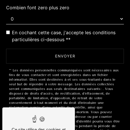
Combien font zero plus zero
En cochant cette case, j'accepte les conditions
particulières ci-dessous **
ENVOYER
** Les données personnelles communiquées sont nécessaires aux
fins de vous contacter et sont enregistrées dans un fichier
informatisé. Elles sont destinées à et ses sous-traitants dans le
seul but de répondre à votre message. Les données collectées
seront communiquées aux seuls destinataires suivants: . Vous
disposez de droits d’accès, de rectification, d’effacement, de
portabilité, de limitation, d’opposition, de retrait de votre
consentement à tout moment et du droit d’introduire une
réclamation auprès d’une autorité de contrôle, ainsi que
d’organiser le sort de vos données post-mortem. Vous pouvez
exercer ces droits par voie postale à l'adresse ou par courrier
électronique à l'adresse . Un justificatif d'identité pourra vous être
demandé. Nous conservons vos données pendant la période de
Ce site utilise des cookies et