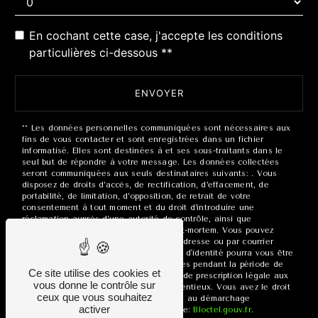
En cochant cette case, j'accepte les conditions
particulières ci-dessous **
ENVOYER
** Les données personnelles communiquées sont nécessaires aux
fins de vous contacter et sont enregistrées dans un fichier
informatisé. Elles sont destinées à et ses sous-traitants dans le
seul but de répondre à votre message. Les données collectées
seront communiquées aux seuls destinataires suivants: . Vous
disposez de droits d’accès, de rectification, d’effacement, de
portabilité, de limitation, d’opposition, de retrait de votre
consentement à tout moment et du droit d’introduire une
réclamation auprès d’une autorité de contrôle, ainsi que
d’organiser le sort de vos données post-mortem. Vous pouvez
exercer ces droits par voie postale à l'adresse ou par courrier
électronique à l'adresse . Un justificatif d'identité pourra vous être
demandé. Nous conservons vos données pendant la période de
Ce site utilise des cookies et
prise de contact puis pendant la durée de prescription légale aux
vous donne le contrôle sur
fins probatoires et de gestion des contentieux. Vous avez le droit
ceux que vous souhaitez
de vous inscrire sur la liste d'opposition au démarchage
activer
téléphonique, disponible à cette adresse:
Bloctel.gouv.fr
.