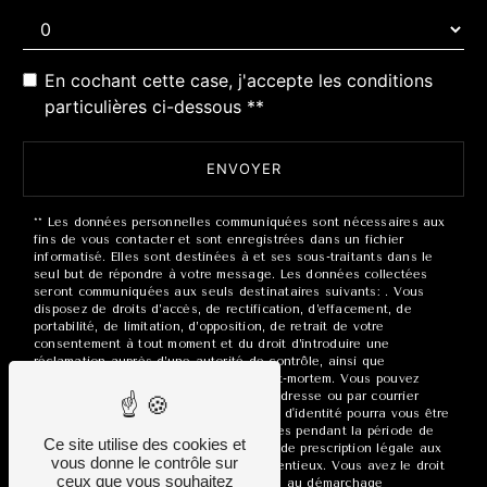
En cochant cette case, j'accepte les conditions
particulières ci-dessous **
ENVOYER
** Les données personnelles communiquées sont nécessaires aux
fins de vous contacter et sont enregistrées dans un fichier
informatisé. Elles sont destinées à et ses sous-traitants dans le
seul but de répondre à votre message. Les données collectées
seront communiquées aux seuls destinataires suivants: . Vous
disposez de droits d’accès, de rectification, d’effacement, de
portabilité, de limitation, d’opposition, de retrait de votre
consentement à tout moment et du droit d’introduire une
réclamation auprès d’une autorité de contrôle, ainsi que
d’organiser le sort de vos données post-mortem. Vous pouvez
exercer ces droits par voie postale à l'adresse ou par courrier
électronique à l'adresse . Un justificatif d'identité pourra vous être
demandé. Nous conservons vos données pendant la période de
Ce site utilise des cookies et
prise de contact puis pendant la durée de prescription légale aux
vous donne le contrôle sur
fins probatoires et de gestion des contentieux. Vous avez le droit
ceux que vous souhaitez
de vous inscrire sur la liste d'opposition au démarchage