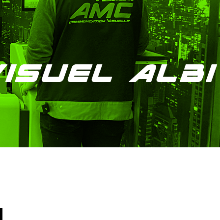
isuel Albi
d