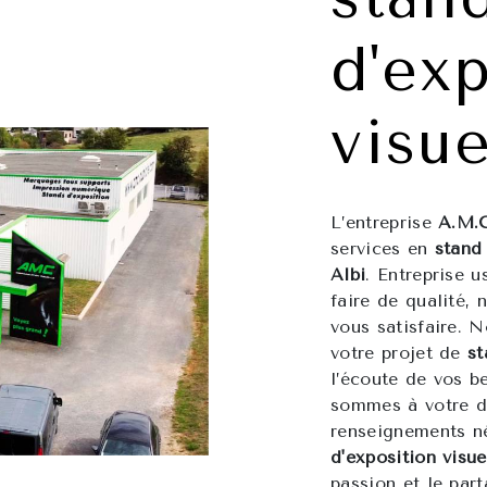
d'ex
visue
L’entreprise
A.M.
services en
stand 
Albi
. Entreprise u
faire de qualité,
vous satisfaire.
votre projet de
st
l’écoute de vos b
sommes à votre di
renseignements né
d'exposition visue
passion et le par