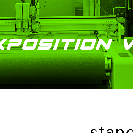
xposition v
stan