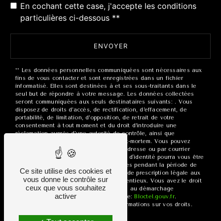
En cochant cette case, j'accepte les conditions
particulières ci-dessous **
ENVOYER
** Les données personnelles communiquées sont nécessaires aux
fins de vous contacter et sont enregistrées dans un fichier
informatisé. Elles sont destinées à et ses sous-traitants dans le
seul but de répondre à votre message. Les données collectées
seront communiquées aux seuls destinataires suivants: . Vous
disposez de droits d’accès, de rectification, d’effacement, de
portabilité, de limitation, d’opposition, de retrait de votre
consentement à tout moment et du droit d’introduire une
réclamation auprès d’une autorité de contrôle, ainsi que
d’organiser le sort de vos données post-mortem. Vous pouvez
exercer ces droits par voie postale à l'adresse ou par courrier
électronique à l'adresse . Un justificatif d'identité pourra vous être
demandé. Nous conservons vos données pendant la période de
Ce site utilise des cookies et
prise de contact puis pendant la durée de prescription légale aux
vous donne le contrôle sur
fins probatoires et de gestion des contentieux. Vous avez le droit
ceux que vous souhaitez
de vous inscrire sur la liste d'opposition au démarchage
activer
téléphonique, disponible à cette adresse:
Bloctel.gouv.fr
.
Consultez le site cnil.fr pour plus d’informations sur vos droits.