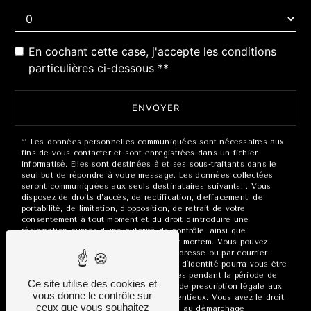
En cochant cette case, j'accepte les conditions
particulières ci-dessous **
ENVOYER
** Les données personnelles communiquées sont nécessaires aux
fins de vous contacter et sont enregistrées dans un fichier
informatisé. Elles sont destinées à et ses sous-traitants dans le
seul but de répondre à votre message. Les données collectées
seront communiquées aux seuls destinataires suivants: . Vous
disposez de droits d’accès, de rectification, d’effacement, de
portabilité, de limitation, d’opposition, de retrait de votre
consentement à tout moment et du droit d’introduire une
réclamation auprès d’une autorité de contrôle, ainsi que
d’organiser le sort de vos données post-mortem. Vous pouvez
exercer ces droits par voie postale à l'adresse ou par courrier
électronique à l'adresse . Un justificatif d'identité pourra vous être
demandé. Nous conservons vos données pendant la période de
Ce site utilise des cookies et
prise de contact puis pendant la durée de prescription légale aux
vous donne le contrôle sur
fins probatoires et de gestion des contentieux. Vous avez le droit
ceux que vous souhaitez
de vous inscrire sur la liste d'opposition au démarchage