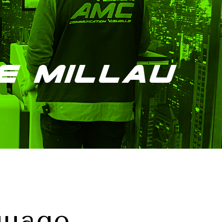
e Millau
uage