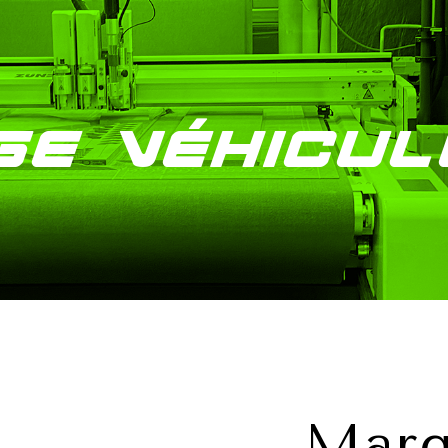
e Véhicul
Marq