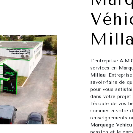
Véhi
Mill
L’entreprise
A.M.
services en
Marqu
Millau
. Entrepris
savoir-faire de q
pour vous satisfa
dans votre proje
l’écoute de vos b
sommes à votre di
renseignements né
Marquage Véhicu
passion et le par