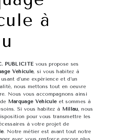
cule à
au
C. PUBLICITE
vous propose ses
age Véhicule
, si vous habitez à
e usant d’une expérience et d’un
ualité, nous mettons tout en oeuvre
ire. Nous vous accompagnons ainsi
t de
Marquage Véhicule
et sommes à
esoins. Si vous habitez à
Millau
, nous
sposition pour vous transmettre les
cessaires à votre projet de
le
. Notre métier est avant tout notre
tager avec vous renforce encore plus