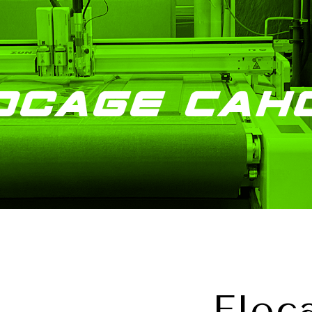
ocage Cah
Floc