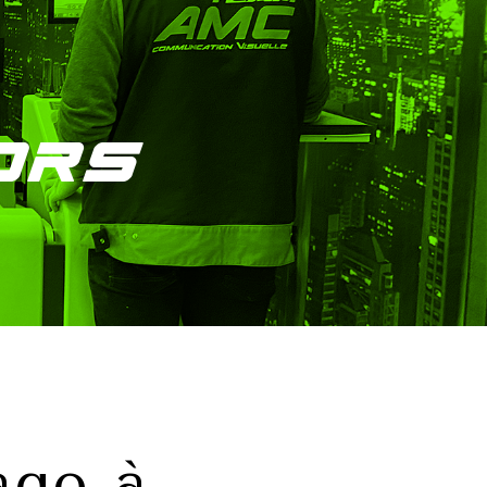
ors
age à