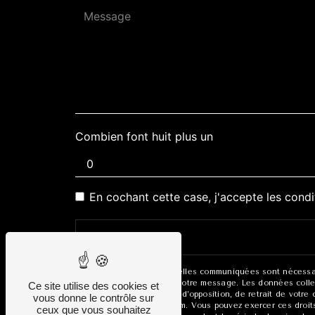
Combien font huit plus un
En cochant cette case, j'accepte les condi
** Les données personnelles communiquées sont nécessaire
seul but de répondre à votre message. Les données collec
Ce site utilise des cookies et
portabilité, de limitation, d’opposition, de retrait de vo
vous donne le contrôle sur
vos données post-mortem. Vous pouvez exercer ces droits p
ceux que vous souhaitez