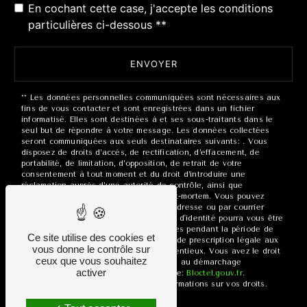
En cochant cette case, j'accepte les conditions
particulières ci-dessous **
ENVOYER
** Les données personnelles communiquées sont nécessaires aux
fins de vous contacter et sont enregistrées dans un fichier
informatisé. Elles sont destinées à et ses sous-traitants dans le
seul but de répondre à votre message. Les données collectées
seront communiquées aux seuls destinataires suivants: . Vous
disposez de droits d’accès, de rectification, d’effacement, de
portabilité, de limitation, d’opposition, de retrait de votre
consentement à tout moment et du droit d’introduire une
réclamation auprès d’une autorité de contrôle, ainsi que
d’organiser le sort de vos données post-mortem. Vous pouvez
exercer ces droits par voie postale à l'adresse ou par courrier
électronique à l'adresse . Un justificatif d'identité pourra vous être
demandé. Nous conservons vos données pendant la période de
Ce site utilise des cookies et
prise de contact puis pendant la durée de prescription légale aux
vous donne le contrôle sur
fins probatoires et de gestion des contentieux. Vous avez le droit
ceux que vous souhaitez
de vous inscrire sur la liste d'opposition au démarchage
activer
téléphonique, disponible à cette adresse:
Bloctel.gouv.fr
.
Consultez le site cnil.fr pour plus d’informations sur vos droits.